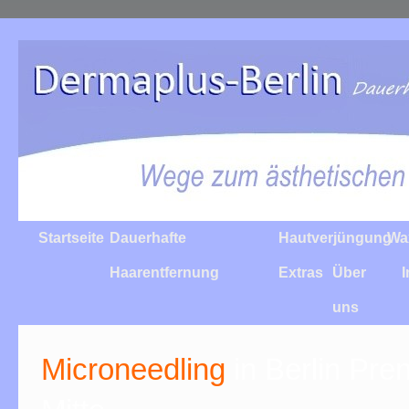
Startseite
Dauerhafte
Hautverjüngung
Wa
Haarentfernung
Extras
Über
uns
Microneedling
in Berlin Pre