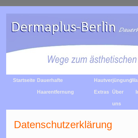
Startseite
Dauerhafte
Hautverjüngung
Wa
Haarentfernung
Extras
Über
uns
Datenschutzerklärung