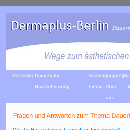
Startseite
Dauerhafte
Hautverjüngung
Wa
Haarentfernung
Extras
Über
uns
Fragen und Antworten zum Thema Dauerh
Welche Haare können dauerhaft entfernt werden?